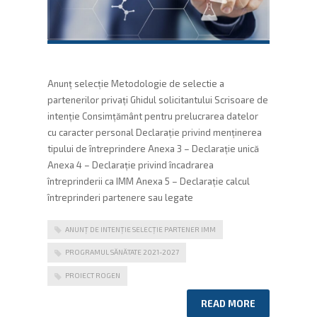
Anunț selecție Metodologie de selectie a
partenerilor privați Ghidul solicitantului Scrisoare de
intenție Consimțământ pentru prelucrarea datelor
cu caracter personal Declarație privind menținerea
tipului de întreprindere Anexa 3 – Declarație unică
Anexa 4 – Declarație privind încadrarea
întreprinderii ca IMM Anexa 5 – Declarație calcul
întreprinderi partenere sau legate
ANUNȚ DE INTENȚIE SELECȚIE PARTENER IMM
PROGRAMUL SĂNĂTATE 2021-2027
PROIECT ROGEN
READ MORE