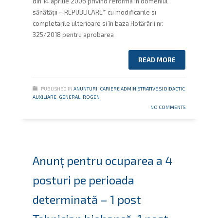
din 14 aprilie 2006 privind reforma în domeniul
sănătăţii – REPUBLICARE* cu modificarile si
completarile ulterioare si în baza Hotărârii nr.
325/2018 pentru aprobarea
READ MORE
PUBLISHED IN
ANUNTURI
,
CARIERE ADMINISTRATIVE SI DIDACTIC
AUXILIARE
,
GENERAL
,
ROGEN
NO COMMENTS
Anunț pentru ocuparea a 4
posturi pe perioada
determinată – 1 post