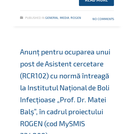
PUBLISHED IN
GENERAL
,
MEDIA
,
ROGEN
NO COMMENTS
Anunț pentru ocuparea unui
post de Asistent cercetare
(RCR102) cu normă întreagă
la Institutul Naţional de Boli
Infecţioase „Prof. Dr. Matei
Balş”, în cadrul proiectului
ROGEN (cod MySMIS