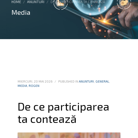
HOME
ANUNTURI
DE CE PARTICIPAREA TA CONTEAZĂ
Media
MIERCURI, 20 MAI 2026
/
PUBLISHED IN
ANUNTURI
,
GENERAL
,
MEDIA
,
ROGEN
De ce participarea
ta contează