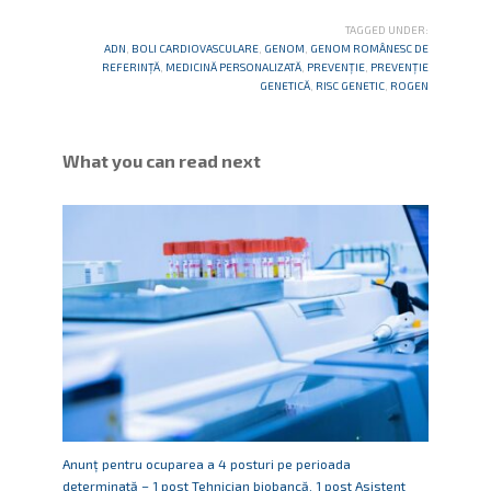
TAGGED UNDER:
ADN
,
BOLI CARDIOVASCULARE
,
GENOM
,
GENOM ROMÂNESC DE
REFERINȚĂ
,
MEDICINĂ PERSONALIZATĂ
,
PREVENȚIE
,
PREVENȚIE
GENETICĂ
,
RISC GENETIC
,
ROGEN
What you can read next
Anunț pentru ocuparea a 4 posturi pe perioada
determinată – 1 post Tehnician biobancă, 1 post Asistent