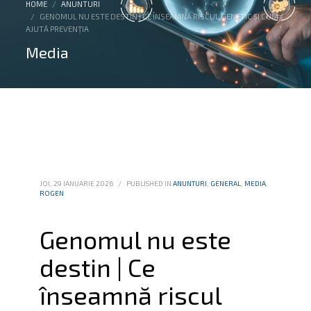
HOME
ANUNTURI
GENOMUL NU ESTE DESTIN | CE ÎNSEAMNĂ RISCUL GENETIC ȘI CUM
AJUTĂ PREVENȚIA
Media
JOI, 29 IANUARIE 2026
/
PUBLISHED IN
ANUNTURI
,
GENERAL
,
MEDIA
,
ROGEN
Genomul nu este
destin | Ce
înseamnă riscul